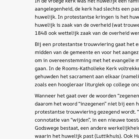
In de vroege kerk was het huwelijk een famil
aangelegenheid, de kerk had slechts een pas
huwelijk. In protestantse kringen is het hu
huwelijk is zaak van de overheid (wat trouw
1848 ook wettelijk zaak van de overheid wer
Bij een protestantse trouwviering gaat het 
midden van de gemeente en voor het aangez
om in overeenstemming met het evangelie m
gaan. In de Rooms-Katholieke Kerk voltrekk
gehuwden het sacrament aan elkaar (namelij
zoals een hoogleraar liturgiek op college on
Wanneer het gaat over de woorden “zegenen”
daarom het woord “inzegenen” niet bij een h
protestantse trouwviering gezegend wordt. 
connotatie van “wijden”, in een nieuwe toes
Godswege bestaat, een andere werkelijkhei
waarin het huwelijk past (Luttikhuis). Ook 