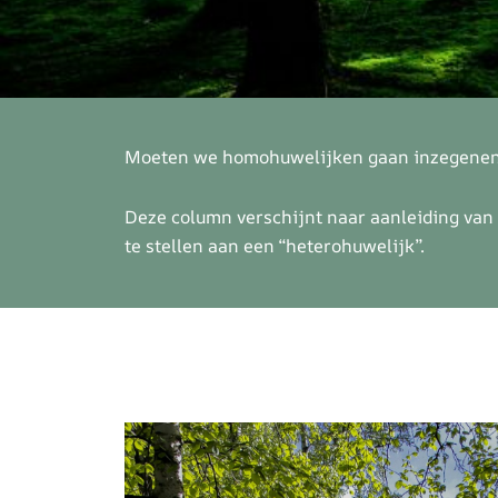
Moeten we homohuwelijken gaan inzegenen? 
Deze column verschijnt naar aanleiding van
te stellen aan een “heterohuwelijk”.