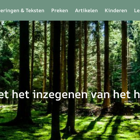
ieringen & Teksten
Preken
Artikelen
Kinderen
Le
t het inzegenen van het 