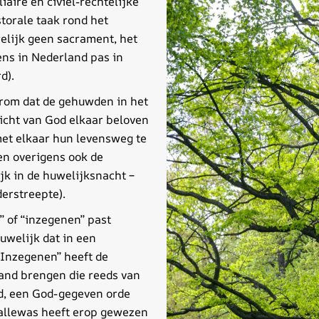
iaire en civiel-rechtelijke
torale taak rond het
welijk geen sacrament, het
ens in Nederland pas in
d).
erom dat de gehuwden in het
icht van God elkaar beloven
et elkaar hun levensweg te
en overigens ook de
k in de huwelijksnacht –
derstreepte).
 of “inzegenen” past
uwelijk dat in een
“Inzegenen” heeft de
tand brengen die reeds van
d, een God-gegeven orde
Hallewas heeft erop gewezen