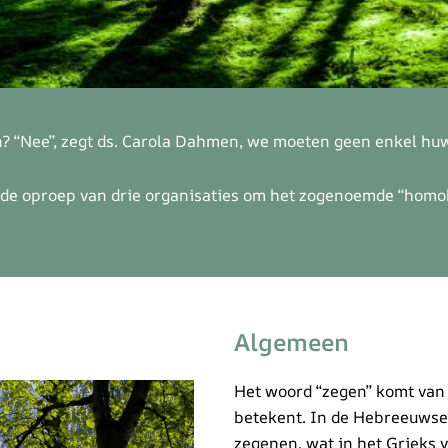
“Nee”, zegt ds. Carola Dahmen, we moeten geen enkel huw
 de oproep van drie organisaties om het zogenoemde “homoh
Algemeen
Het woord “zegen” komt van 
betekent. In de Hebreeuwse 
zegenen, wat in het Grieks v