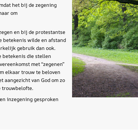
omdat het bij de zegening
 maar om
 zegen en bij de protestantse
e betekenis wilde en afstand
rkelijk gebruik dan ook.
e betekenis die stellen
overeenkomst met “zegenen”
om elkaar trouw te beloven
et aangezicht van God om zo
 trouwbelofte.
een inzegening gesproken