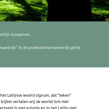
elijk inzegenen.
uwelijk” in de protestantse kerkorde gelijk
het Latijnse woord signum, dat “teken”
bijbel vertalen wij de wortel brk met
ertaald is met eulogia en in het Latijn met