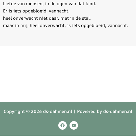
Liefde van mensen, in de ogen van dat kind.
Er is iets opgebloeid, vannacht,
heel onverwacht niet daar, niet in de stal,
maar in mij, heel onverwacht, is iets opgebloeid, vannacht.
Copyright © 2026 ds-dahmen.nl | Powered by ds-dahmen.nl
F
Y
a
o
c
u
e
t